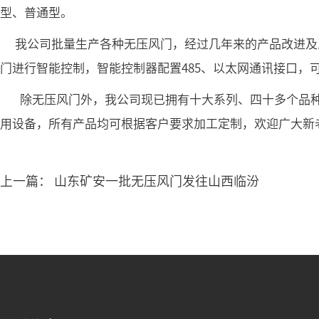
型、普通型。
我公司批量生产各种无压风门，经过几年来的产品改进及
门进行智能控制，智能控制器配置485、以太网通讯接口，
除无压风门外，我公司现已拥有十大系列、四十多个品种
用设备，所有产品均可根据客户要求加工定制，欢迎广大新
上一篇：
山东矿安一批无压风门发往山西临汾