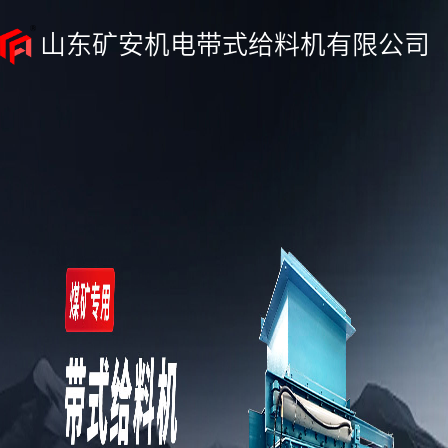
山东矿安机电带式给料机有限公司