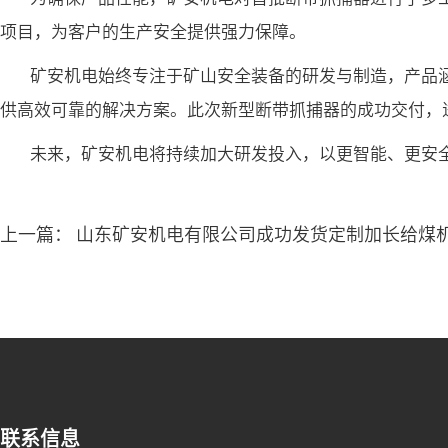
项目，为客户的生产安全提供强力保障。
矿安机电始终专注于矿山安全装备的研发与制造，产品
供高效可靠的解决方案。此次新型断带抓捕器的成功交付，
未来，矿安机电将持续加大研发投入，以更智能、更安
上一篇：
山东矿安机电有限公司成功发货定制加长给煤
联系信息