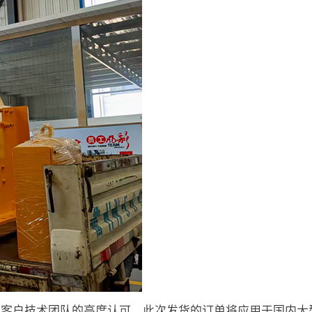
得客户技术团队的高度认可。此次发货的订单将应用于国内大